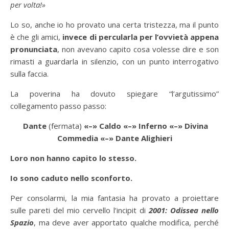
per volta!»
Lo so, anche io ho provato una certa tristezza, ma il punto
è che gli amici,
invece di percularla per l’ovvietà appena
pronunciata
, non avevano capito cosa volesse dire e son
rimasti a guardarla in silenzio, con un punto interrogativo
sulla faccia.
La poverina ha dovuto spiegare “l’argutissimo”
collegamento passo passo:
Dante
(fermata)
«–»
Caldo
«–»
Inferno
«–»
Divina
Commedia
«–»
Dante Alighieri
Loro non hanno capito lo stesso.
Io sono caduto nello sconforto.
Per consolarmi, la mia fantasia ha provato a proiettare
sulle pareti del mio cervello l’incipit di
2001: Odissea nello
Spazio
, ma deve aver apportato qualche modifica, perché