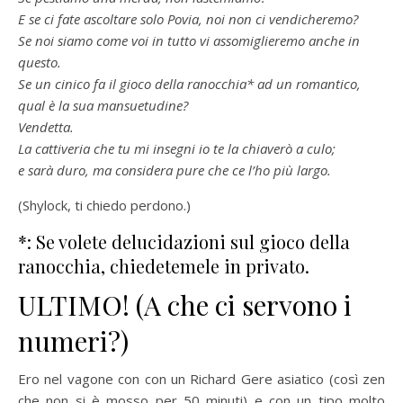
E se ci fate ascoltare solo Povia, noi non ci vendicheremo?
Se noi siamo come voi in tutto vi assomiglieremo anche in
questo.
Se un cinico fa il gioco della ranocchia* ad un romantico,
qual è la sua mansuetudine?
Vendetta.
La cattiveria che tu mi insegni io te la chiaverò a culo;
e sarà duro, ma considera pure che ce l’ho più largo.
(
Shylock
, ti chiedo perdono.)
*: Se volete delucidazioni sul gioco della
ranocchia, chiedetemele in privato.
ULTIMO! (A che ci servono i
numeri?)
Ero nel vagone con con un Richard Gere asiatico (così zen
che non si è mosso per 50 minuti) e con un tipo molto