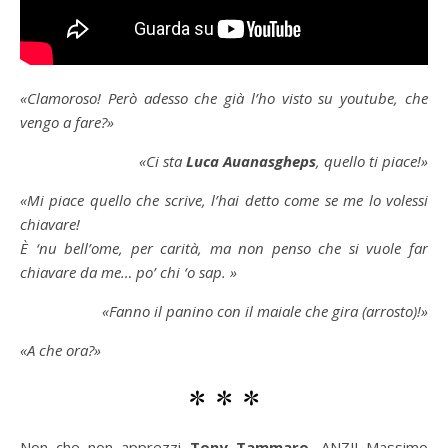
«Clamoroso! Però adesso che già l’ho visto su youtube, che
vengo a fare?»
«Ci sta
Luca Auanasgheps
, quello ti piace!»
«Mi piace quello che scrive, l’hai detto come se me lo volessi
chiavare!
È ‘nu bell’ome, per carità, ma non penso che si vuole far
chiavare da me… po’ chi ‘o sap. »
«Fanno il panino con il maiale che gira (arrosto)!»
«A che ora?»
* * *
Non che non apprezzi
Tony Tammaro
,
ANZI
! Massimo