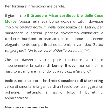
Per fortuna si riferiscono alle parole.
Il giorno che
il Grande e Misericordioso Dio delle Cose
Morte
(possa nella sua bontà ucciderci tutti), dovesse
imbibire
cerebra nostrum
della conoscenza del Latino, per
mantenere la stessa ipocrisia dovremmo cominciare a
tradurre “bucchino” in aramaico antico, oppure uscircene
elegantemente con perifrasi ed eufemismi vari, tipo
“Bacini
sul giorgello”
,
“Un tu sai cosa”
o
“Quella cosa lì hihihi”
.
Che io davvero vorrei pure continuare a rubare
impunemente la satira di
Lenny Bruce
, ma se non è
riuscito a cambiare il mondo lui, a rò cazz m’avvio io?
Inoltre, noto solo ora che il mio
Consulente di Marketing
cerca di smontare la gamba di un tavolo per trafiggersi un
polmone, mettendo a rischio tutto il buffet ivi
apparecchiato.
Non posso permetterlo.