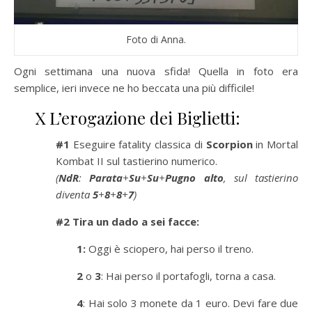
Foto di Anna.
Ogni settimana una nuova sfida! Quella in foto era
semplice, ieri invece ne ho beccata una più difficile!
X L’erogazione dei Biglietti:
#1
Eseguire fatality classica di
Scorpion
in Mortal
Kombat II sul tastierino numerico.
(
NdR
:
Parata
+
Su
+
Su
+
Pugno alto
, sul tastierino
diventa
5
+
8
+
8
+
7
)
#2 Tira un dado a sei facce:
1:
Oggi è sciopero, hai perso il treno.
2
o
3
: Hai perso il portafogli, torna a casa.
4
: Hai solo 3 monete da 1 euro. Devi fare due