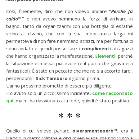
Così, finemente, dirò che non volevo andare
“Perché fa
caldo™”
e non avevo nemmeno la forza di arrivare in
bagno, tanto da organizzarmi con una bottiglia di estathé
vicino al divano, che con la sua imboccatura larga mi
permetteva di non fare nemmeno schizzi, ma per fortuna ci
sono andato e quindi posso fare
i
complimenti
ai ragazzi
che hanno organizzato la manifestazione,
EleMenti
, perché
la situazione era assai piacevole (e il porco che girava era
fantastico!). È stato un peccato che me ne sia accorto tardi,
perdendomi i
Sick Tamburo
il giorno prima.
L’anno prossimo prometto di essere più diligente.
Ho avuto solo un piccolissimo incidente,
come raccontato
qui
, ma mi ha riavvicinato alla fede, quindi è stato positivo.
* * *
Quello di cui volevo parlare
oiveramenteperò™
, era il
viaggio in metropolitana e circumvesuviana, ma non vi sto a