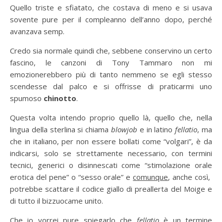
Quello triste e sfiatato, che costava di meno e si usava
sovente pure per il compleanno dell’anno dopo, perché
avanzava semp.
Credo sia normale quindi che, sebbene conservino un certo
fascino, le canzoni di Tony Tammaro non mi
emozionerebbero più di tanto nemmeno se egli stesso
scendesse dal palco e si offrisse di praticarmi uno
spumoso
chinotto
.
Questa volta intendo proprio quello là, quello che, nella
lingua della sterlina si chiama
blowjob
e in latino
fellatio
, ma
che in italiano, per non essere bollati come “volgari”, è da
indicarsi, solo se strettamente necessario, con termini
tecnici, generici o disinnescati come “stimolazione orale
erotica del pene” o “sesso orale” e
comunque
, anche così,
potrebbe scattare il codice giallo di preallerta del Moige e
di tutto il bizzuocame unito.
Che io vorrei pure spiegarlo che
fellatio
è un termine