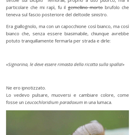
setole sui bicipiti femorali, proprio a uso puorco, ma il
particolare che mi rapì, fu il
gemellino morto
brufolo che
teneva sul fascio posteriore del deltoide sinistro.
Era giallognolo, ma con un capocchione così bianco, ma così
bianco che, senza essere biasimabile, chiunque avrebbe
potuto tranquillamente fermarla per strada e dirle:
«Signorina, le deve essere rimasta della ricotta sulla spalla!»
Ne ero ipnotizzato.
Lo vedevo pulsare, muoversi e cambiare colore, come
fosse un
Leucochloridium paradoxum
in una lumaca.