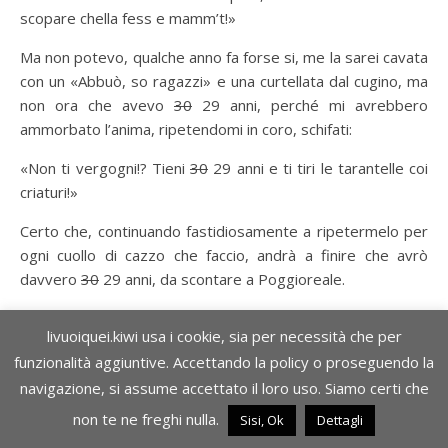
scopare chella fess e mamm’t!»
Ma non potevo, qualche anno fa forse si, me la sarei cavata
con un «Abbuò, so ragazzi» e una curtellata dal cugino, ma
non ora che avevo
30
29 anni, perché mi avrebbero
ammorbato l’anima, ripetendomi in coro, schifati:
«Non ti vergogni!? Tieni
30
29 anni e ti tiri le tarantelle coi
criaturi!»
Certo che, continuando fastidiosamente a ripetermelo per
ogni cuollo di cazzo che faccio, andrà a finire che avrò
davvero
30
29 anni, da scontare a Poggioreale.
Ma non è tempo di pensarci, in fondo ho ancora
30
29
28
livuoiquei.kiwi usa i cookie, sia per necessità che per
anni.
funzionalità aggiuntive. Accettando la policy o proseguendo la
[
RICORDA:
NEGARE! NEGARE SEMPRE!
navigazione, si assume accettato il loro uso. Siamo certi che
CON TUTTO TE STESSO!]
non te ne freghi nulla.
Sisi, Ok
Dettagli