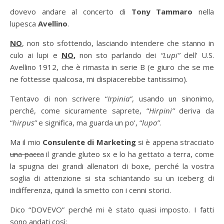
dovevo andare al concerto di
Tony Tammaro
nella
lupesca
Avellino
.
NO
, non sto sfottendo, lasciando intendere che stanno in
culo ai lupi e
NO
,
non sto parlando dei
“Lupi”
dell’ U.S.
Avellino 1912, che è rimasta in serie B (e giuro che se me
ne fottesse qualcosa, mi dispiacerebbe tantissimo).
Tentavo di non scrivere “
Irpinia”
, usando un sinonimo,
perché, come sicuramente saprete, “
Hirpini”
deriva da
“
hirpus”
e significa, ma guarda un po’, “
lupo”
.
Ma il mio
Consulente di Marketing
si è appena stracciato
una pacca
il grande gluteo sx e lo ha gettato a terra, come
la spugna dei grandi allenatori di boxe, perché la vostra
soglia di attenzione si sta schiantando su un iceberg di
indifferenza, quindi la smetto con i cenni storici.
Dico “DOVEVO” perché mi è stato quasi imposto. I fatti
sono andati così: