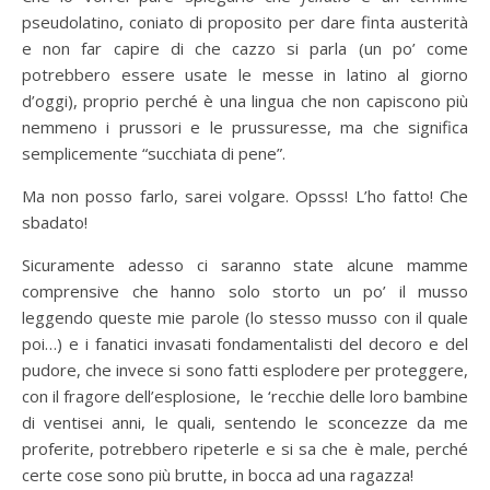
pseudolatino, coniato di proposito per dare finta austerità
e non far capire di che cazzo si parla (un po’ come
potrebbero essere usate le messe in latino al giorno
d’oggi), proprio perché è una lingua che non capiscono più
nemmeno i prussori e le prussuresse, ma che significa
semplicemente “succhiata di pene”.
Ma non posso farlo, sarei volgare. Opsss! L’ho fatto! Che
sbadato!
Sicuramente adesso ci saranno state alcune mamme
comprensive che hanno solo storto un po’ il musso
leggendo queste mie parole (lo stesso musso con il quale
poi…) e i fanatici invasati fondamentalisti del decoro e del
pudore, che invece si sono fatti esplodere per proteggere,
con il fragore dell’esplosione, le ‘recchie delle loro bambine
di ventisei anni, le quali, sentendo le sconcezze da me
proferite, potrebbero ripeterle e si sa che è male, perché
certe cose sono più brutte, in bocca ad una ragazza!