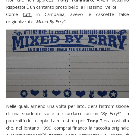
Rispetto! È un cantanto proto bello, aTTissimo livello!
Come
tutti
in Campania, avevo le cascette false
originalizzate “
Mixed By Erry”
.
Nelle quali, almeno una volta per lato, c’era l’intromissione
di una suadente voce a ricordarci con un
“By Erry!”
la
paternità della copia
.
La mia stima per
Tony T
era così alta
che, nel lontano 1999, comprai financo la raccolta originale
oiveramenteperò™
“Tutto Tony Tammaro”
al costo di