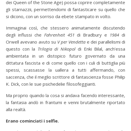
dei Queen of the Stone Age) possa coprire completamente
gli starnazzii, permettendomi di fantasticare su quello che
si dicono, con un sorriso da ebete stampato in volto.
Immaginai così, che stessero animatamente discutendo
degli influssi che
Fahrenheit 451
di Bradbury e
1984
di
Orwell avevano avuto su
V per Vendetta
e dei parallelismi di
questo con la
Trilogia di Nikopol
di Enki Bilal, anch’essa
ambientata in un distopico futuro governato da una
dittatura fascista e di come quello con i culi di buttiglia più
spessi, scassasse la uallera a tutti affermando, con
saccenza, che il meglio scrittore di fantascienza fosse Philip
K. Dick, con le sue psichedelie filosofeggianti.
Ma proprio quando la cosa si andava facendo interessante,
la fantasia andò in frantumi e venni brutalmente riportato
alla realtà.
Erano cominciati i selfie.