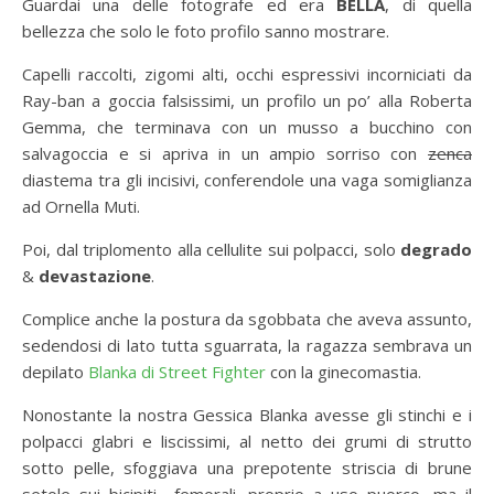
Guardai una delle fotografe ed era
BELLA
, di quella
bellezza che solo le foto profilo sanno mostrare.
Capelli raccolti, zigomi alti, occhi espressivi incorniciati da
Ray-ban a goccia falsissimi, un profilo un po’ alla Roberta
Gemma, che terminava con un musso a bucchino con
salvagoccia e si apriva in un ampio sorriso con
zenca
diastema tra gli incisivi, conferendole una vaga somiglianza
ad Ornella Muti.
Poi, dal triplomento alla cellulite sui polpacci, solo
degrado
&
devastazione
.
Complice anche la postura da sgobbata che aveva assunto,
sedendosi di lato tutta sguarrata, la ragazza sembrava un
depilato
Blanka di Street Fighter
con la ginecomastia.
Nonostante la nostra Gessica Blanka avesse gli stinchi e i
polpacci glabri e liscissimi, al netto dei grumi di strutto
sotto pelle, sfoggiava una prepotente striscia di brune