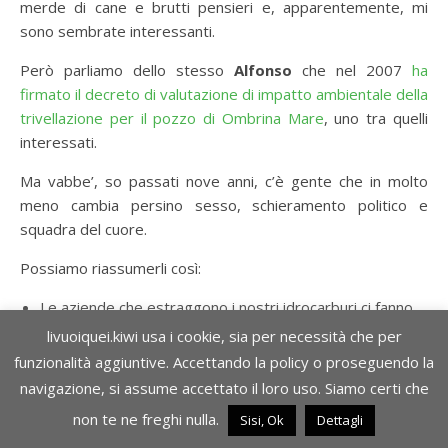
merde di cane e brutti pensieri e, apparentemente, mi
sono sembrate interessanti.
Però parliamo dello stesso
Alfonso
che nel 2007
ha
firmato il decreto di valutazione di impatto ambientale della
trivellazione per il pozzo di Ombrina Mare
, uno tra quelli
interessati.
Ma vabbe’, so passati nove anni, c’è gente che in molto
meno cambia persino sesso, schieramento politico e
squadra del cuore.
Possiamo riassumerli così:
Le aziende che estraggono i nostri idrocarburi ci fanno
profitto e le royalties che pagano per la concessione
livuoiquei.kiwi usa i cookie, sia per necessità che per
sono troppo basse.
funzionalità aggiuntive. Accettando la policy o proseguendo la
Le pagano solo sulle quote eccedenti una franchigia,
navigazione, si assume accettato il loro uso. Siamo certi che
possono quindi artificialmente estrarre poco per non
non te ne freghi nulla.
Sisi, Ok
Dettagli
pagare nulla.