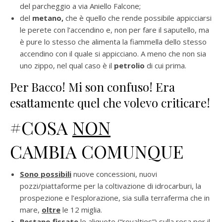
del parcheggio a via Aniello Falcone;
del
metano,
che è quello che rende possibile appicciarsi
le perete con l’accendino e, non per fare il saputello, ma
è pure lo stesso che alimenta la fiammella dello stesso
accendino con il quale si appicciano. A meno che non sia
uno zippo, nel qual caso è il
petrolio
di cui prima.
Per Bacco! Mi son confuso! Era
esattamente quel che volevo criticare!
#COSA
NON
CAMBIA COMUNQUE
Sono possibili
nuove concessioni, nuovi
pozzi/piattaforme per la coltivazione di idrocarburi, la
prospezione e l’esplorazione, sia sulla terraferma che in
mare,
oltre
le 12 miglia.
Restano fissate
le aliquote (“royalties”) sulla resa per il