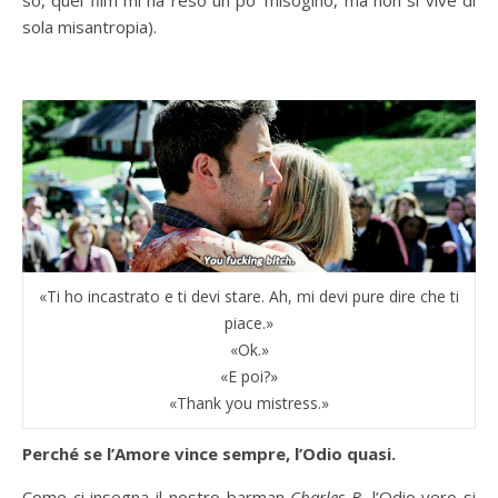
sola misantropia).
«Ti ho incastrato e ti devi stare. Ah, mi devi pure dire che ti
piace.»
«Ok.»
«E poi?»
«Thank you mistress.»
Perché se l’Amore vince sempre, l’Odio quasi.
Come ci insegna il nostro barman
Charles B
, l’Odio vero si