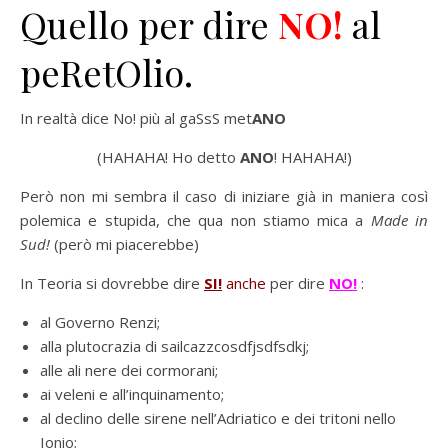
Quello per dire
NO!
al
peRetOlio.
In realtà dice No! più al gaSsS met
ANO
(HAHAHA! Ho detto
ANO
! HAHAHA!)
Però non mi sembra il caso di iniziare già in maniera così
polemica e stupida, che qua non stiamo mica a
Made in
Sud!
(però mi piacerebbe)
In Teoria si dovrebbe dire
SI!
anche
per dire
NO!
:
al Governo Renzi;
alla plutocrazia di sailcazzcosdfjsdfsdkj;
alle ali nere dei cormorani;
ai veleni e all’inquinamento;
al declino delle sirene nell’Adriatico e dei tritoni nello
Ionio;