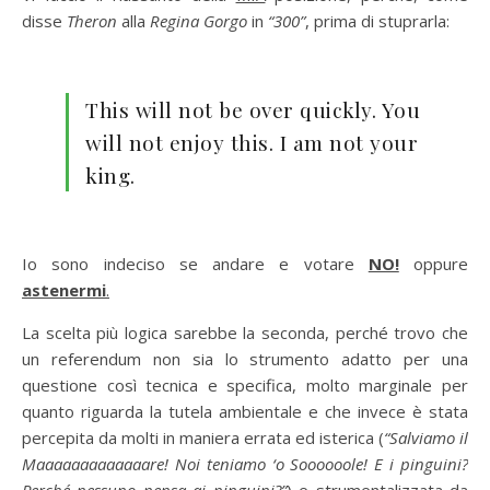
disse
Theron
alla
Regina Gorgo
in
“300”
, prima di stuprarla:
This will not be over quickly. You
will not enjoy this. I am not your
king.
Io sono indeciso se andare e votare
NO!
oppure
astenermi
.
La scelta più logica sarebbe la seconda, perché trovo che
un referendum non sia lo strumento adatto per una
questione così tecnica e specifica, molto marginale per
quanto riguarda la tutela ambientale e che invece è stata
percepita da molti in maniera errata ed isterica (
“Salviamo il
Maaaaaaaaaaaaare! Noi teniamo ‘o Soooooole! E i pinguini?
Perché nessuno pensa ai pinguini?”
) e strumentalizzata da