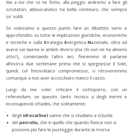
Ma a noi che ce ne fotte, alla peggio andremo a fare gli
scrutatori, abbuscandoci ‘na bella cienteuro, che sempre
so’ soldi.
Se volessimo a questo punto fare un dibattito serio e
approfondito su tutte le implicazioni giuridiche, economiche
e tecniche e sulla
S
trategia
E
nergetica
N
azionale, oltre ad
avere sei lauree in ambiti diversi (ma chi non ne ha almeno
otto?), cominciando l’altro ieri, finiremmo di parlarne
all’incirca due settimane prima che si spegnesse il Sole,
quindi, col fotovoltaico compromesso, ci ritroveremmo
comunque a non aver accocchiato manco il cazzo.
Lungi da me voler criticare il sottoporre, con un
referendum, un quesito tanto tecnico a degli inermi e
inconsapevoli cittadini, che solitamente:
degli
idrocarburi
sanno che si studiano a sQuola;
del
petrolio,
che è quello che quando finisce non si
possono più fare le pusteggie durante la ricerca