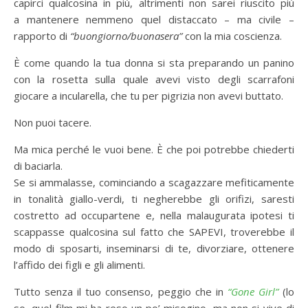
capirci qualcosina in più, altrimenti non sarei riuscito più
a mantenere nemmeno quel distaccato – ma civile –
rapporto di
“buongiorno/buonasera”
con la mia coscienza.
È come quando la tua donna si sta preparando un panino
con la rosetta sulla quale avevi visto degli scarrafoni
giocare a incularella, che tu per pigrizia non avevi buttato.
Non puoi tacere.
Ma mica perché le vuoi bene. È che poi potrebbe chiederti
di baciarla.
Se si ammalasse, cominciando a scagazzare mefiticamente
in tonalità giallo-verdi, ti negherebbe gli orifizi, saresti
costretto ad occupartene e, nella malaugurata ipotesi ti
scappasse qualcosina sul fatto che SAPEVI, troverebbe il
modo di sposarti, inseminarsi di te, divorziare, ottenere
l’affido dei figli e gli alimenti.
Tutto senza il tuo consenso, peggio che in
“Gone Girl”
(lo
so, quel film mi ha reso un po’ misogino, ma non si vive di