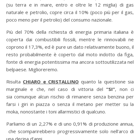
(su terra e in mare, entro e oltre le 12 miglia) di gas
naturale e petrolio, copre circa il 10% (poco più per il gas,
poco meno per il petrolio) del consumo nazionale.
Più del 70% della richiesta di energia primaria italiana è
coperta dai combustibili fossili, mentre le rinnovabili ne
coprono il 17,3%, ed è pure un dato relativamente buono, il
resto probabilmente è coperto dal moto indotto da figa,
fonte di energia potentissima ma ancora sottoutilizzata nel
belpaese. Miglioreremo.
Risulta
CHIARO e CRISTALLINO
quanto la questione sia
marginale e che, nel caso di vittoria del
“SI”
, non ci
sia comunque alcun rischio di rimanere senza benzina per
farsi i giri in piazza o senza il metano per metter su la
moka, nonostante i toni allarmistici di qualcuno.
Parliamo di un 2,27% e di uno 0,91% di produzione annua,
che scomparirebbero progressivamente solo nell’arco di
una decina d’anni.