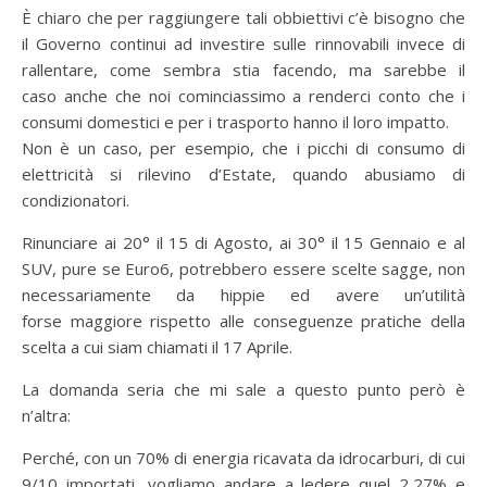
È chiaro che per raggiungere tali obbiettivi c’è bisogno che
il Governo continui ad investire sulle rinnovabili invece di
rallentare, come sembra stia facendo, ma sarebbe il
caso anche che noi cominciassimo a renderci conto che i
consumi domestici e per i trasporto hanno il loro impatto.
Non è un caso, per esempio, che i picchi di consumo di
elettricità si rilevino d’Estate, quando abusiamo di
condizionatori.
Rinunciare ai 20° il 15 di Agosto, ai 30° il 15 Gennaio e al
SUV, pure se Euro6, potrebbero essere scelte sagge, non
necessariamente da hippie ed avere un’utilità
forse maggiore rispetto alle conseguenze pratiche della
scelta a cui siam chiamati il 17 Aprile.
La domanda seria che mi sale a questo punto però è
n’altra:
Perché, con un 70% di energia ricavata da idrocarburi, di cui
9/10 importati, vogliamo andare a ledere quel 2,27% e