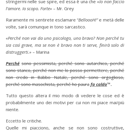
stringermi nelle sue spire, ed essa è una che «
Io non faccio
l’amore. Io scopo. Forte»
– Mr. Grey
Raramente mi sentirete esclamare “
BelloooH!”
e metà delle
volte, sarà comunque in tono sarcastico.
«Perché non vai da uno psicologo, uno bravo? Non perché tu
sia così grave, ma se non è bravo non ti serve, finirà solo di
distruggerti.»
– Marina
Perché
sono pessimista, perché sono autarchico, perché
sono stanco, perché non me lo posso permettere, perché
non credo in Babbo Natale, perché sono orgoglioso,
perché sono masochista, perché ho paura
fa caldo
™
.
Tutto questo altera il mio modo di vedere le cose ed è
probabilmente uno dei motivi per cui non mi piace mai/più
niente.
Eccetto le critiche.
Quelle mi piacciono, anche se non sono costruttive,