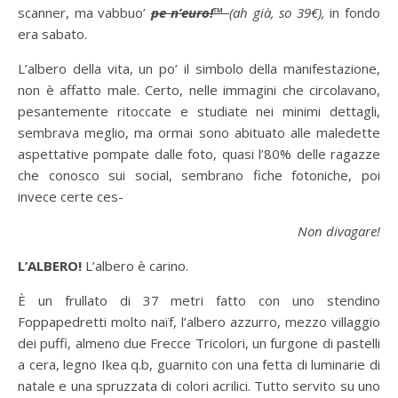
scanner, ma vabbuo’
pe n’euro!™
(ah già, so 39€),
in fondo
era sabato.
L’albero della vita, un po’ il simbolo della manifestazione,
non è affatto male. Certo, nelle immagini che circolavano,
pesantemente ritoccate e studiate nei minimi dettagli,
sembrava meglio, ma ormai sono abituato alle maledette
aspettative pompate dalle foto, quasi l’80% delle ragazze
che conosco sui social, sembrano fiche fotoniche, poi
invece certe ces-
Non divagare!
L’ALBERO!
L’albero è carino.
È un frullato di 37 metri fatto con uno stendino
Foppapedretti molto naïf, l’albero azzurro, mezzo villaggio
dei puffi, almeno due Frecce Tricolori, un furgone di pastelli
a cera, legno Ikea q.b, guarnito con una fetta di luminarie di
natale e una spruzzata di colori acrilici. Tutto servito su uno