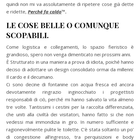
quindi non mi va assolutamente di ripetere cose già dette
e ridette,
Perché fa caldo
™.
LE COSE BELLE O COMUNQUE
SCOPABILI.
Come logistica e collegamenti, lo spazio fieristico è
grandioso, spero non venga dimenticato nei prossimi anni.
È Strutturato in una maniera a prova di idiota, poiché hanno
deciso di adottare un design consolidato ormai da millenni:
Il cardo e il decumano.
Ci sono decine di fontanine con acqua fresca ed ancora
devotamente ringrazio inginocchiato i progettisti
responsabili di ciò, perché mi hanno salvato la vita almeno
tre volte. Tantissimi i cestini per la raccolta differenziata,
che uniti alla civiltà dei visitatori, hanno fatto si che non
vedessi mai immondizia in giro. In numero sufficiente e
ragionevolmente pulite le toilette. C’è stata soltanto un po’
di congestione all’ingresso, tra perquisizioni e body