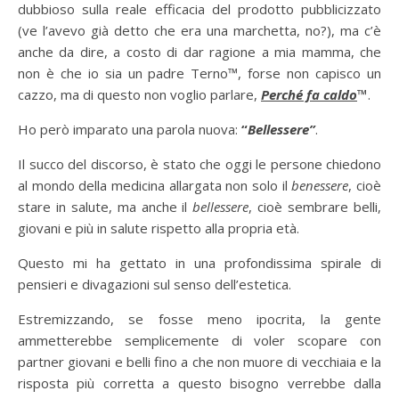
dubbioso sulla reale efficacia del prodotto pubblicizzato
(ve l’avevo già detto che era una marchetta, no?), ma c’è
anche da dire, a costo di dar ragione a mia mamma, che
non è che io sia un padre Terno™, forse non capisco un
cazzo, ma di questo non voglio parlare,
Perché fa caldo
™
.
Ho però imparato una parola nuova:
“
Bellessere”
.
Il succo del discorso, è stato che oggi le persone chiedono
al mondo della medicina allargata non solo il
benessere
, cioè
stare in salute, ma anche il
bellessere
, cioè sembrare belli,
giovani e più in salute rispetto alla propria età.
Questo mi ha gettato in una profondissima spirale di
pensieri e divagazioni sul senso dell’estetica.
Estremizzando, se fosse meno ipocrita, la gente
ammetterebbe semplicemente di voler scopare con
partner giovani e belli fino a che non muore di vecchiaia e la
risposta più corretta a questo bisogno verrebbe dalla