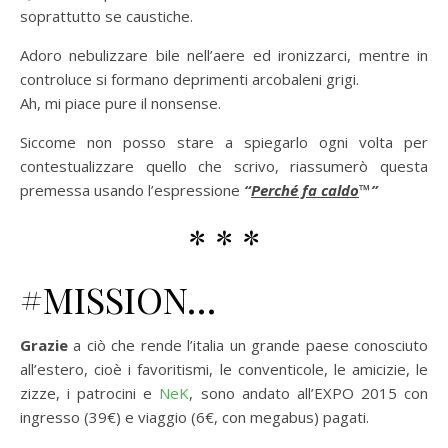
soprattutto se caustiche.
Adoro nebulizzare bile nell’aere ed ironizzarci, mentre in
controluce si formano deprimenti arcobaleni grigi.
Ah, mi piace pure il nonsense.
Siccome non posso stare a spiegarlo ogni volta per
contestualizzare quello che scrivo, riassumerò questa
premessa usando l’espressione
“
Perché fa caldo
™”
* * *
#MISSION…
Grazie
a ciò che rende l’italia un grande paese conosciuto
all’estero, cioè i favoritismi, le conventicole, le amicizie, le
zizze, i patrocini e
NeK
, sono andato all’EXPO 2015 con
ingresso (39€) e viaggio (6€, con megabus) pagati.