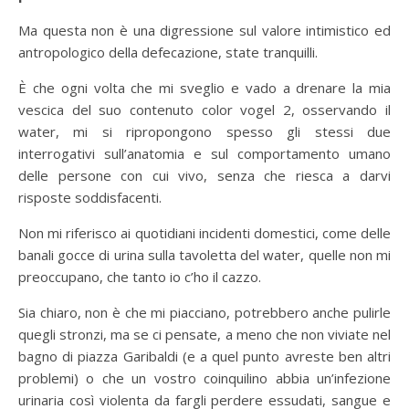
Ma questa non è una digressione sul valore intimistico ed
antropologico della defecazione, state tranquilli.
È che ogni volta che mi sveglio e vado a drenare la mia
vescica del suo contenuto color vogel 2, osservando il
water, mi si ripropongono spesso gli stessi due
interrogativi sull’anatomia e sul comportamento umano
delle persone con cui vivo, senza che riesca a darvi
risposte soddisfacenti.
Non mi riferisco ai quotidiani incidenti domestici, come delle
banali gocce di urina sulla tavoletta del water, quelle non mi
preoccupano, che tanto io c’ho il cazzo.
Sia chiaro, non è che mi piacciano, potrebbero anche pulirle
quegli stronzi, ma se ci pensate, a meno che non viviate nel
bagno di piazza Garibaldi (e a quel punto avreste ben altri
problemi) o che un vostro coinquilino abbia un’infezione
urinaria così violenta da fargli perdere essudati, sangue e