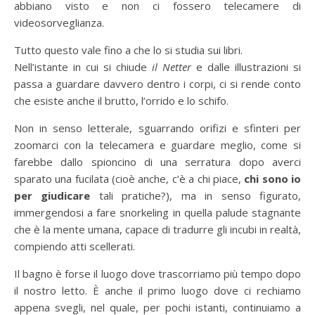
abbiano visto e non ci fossero telecamere di
videosorveglianza.
Tutto questo vale fino a che lo si studia sui libri.
Nell’istante in cui si chiude
il Netter
e dalle illustrazioni si
passa a guardare davvero dentro i corpi, ci si rende conto
che esiste anche il brutto, l’orrido e lo schifo.
Non in senso letterale, sguarrando orifizi e sfinteri per
zoomarci con la telecamera e guardare meglio, come si
farebbe dallo spioncino di una serratura dopo averci
sparato una fucilata (cioè anche, c’è a chi piace,
chi sono io
per giudicare
tali pratiche?), ma in senso figurato,
immergendosi a fare snorkeling in quella palude stagnante
che è la mente umana, capace di tradurre gli incubi in realtà,
compiendo atti scellerati.
Il bagno è forse il luogo dove trascorriamo più tempo dopo
il nostro letto. È anche il primo luogo dove ci rechiamo
appena svegli, nel quale, per pochi istanti, continuiamo a