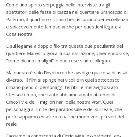
Come uno spirito serpeggia nelle interviste tra gli
spettatori delle feste di piazza nel quartiere Brancaccio di
Palermo, il quartiere siciliano berlusconiano per eccellenza
e spiacevolmente famoso anche per questioni legate a
Cosa Nostra.
E sul legame a doppio filo tra queste due peculiarità del
quartiere Maresco gioca la sua narrazione, chiedendosi se,
“come dicono i maligni” le due cose siano collegate.
Ma questo è solo l’involucro che avvolge qualcosa di assai
diverso. Il film si spinge nei vicoli e in quel sottobosco
urbano pieno di personaggi terribili e meravigliosi allo
stesso tempo, che tanto abbiamo amato ai tempi di
CinicoTV e de “I migliori nani della nostra vita”. Quei
personaggi al limite del paradossale e del surreale, che
però sappiamo essere in qualche modo veri, più veri del
reale.
Facciamo la conoscenza di Ciccio Mira, ex-barbiere, ex-