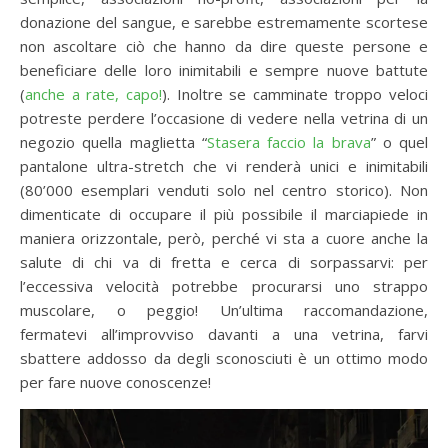
donazione del sangue, e sarebbe estremamente scortese
non ascoltare ciò che hanno da dire queste persone e
beneficiare delle loro inimitabili e sempre nuove battute
(
anche a rate, capo!
). Inoltre se camminate troppo veloci
potreste perdere l’occasione di vedere nella vetrina di un
negozio quella maglietta “
Stasera faccio la brava
” o quel
pantalone ultra-stretch che vi renderà unici e inimitabili
(80’000 esemplari venduti solo nel centro storico). Non
dimenticate di occupare il più possibile il marciapiede in
maniera orizzontale, però, perché vi sta a cuore anche la
salute di chi va di fretta e cerca di sorpassarvi: per
l’eccessiva velocità potrebbe procurarsi uno strappo
muscolare, o peggio! Un’ultima raccomandazione,
fermatevi all’improvviso davanti a una vetrina, farvi
sbattere addosso da degli sconosciuti è un ottimo modo
per fare nuove conoscenze!