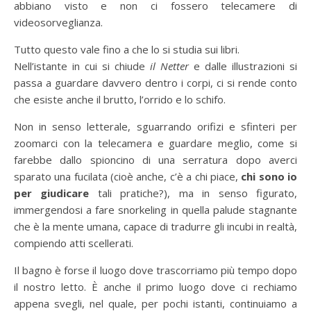
abbiano visto e non ci fossero telecamere di
videosorveglianza.
Tutto questo vale fino a che lo si studia sui libri.
Nell’istante in cui si chiude
il Netter
e dalle illustrazioni si
passa a guardare davvero dentro i corpi, ci si rende conto
che esiste anche il brutto, l’orrido e lo schifo.
Non in senso letterale, sguarrando orifizi e sfinteri per
zoomarci con la telecamera e guardare meglio, come si
farebbe dallo spioncino di una serratura dopo averci
sparato una fucilata (cioè anche, c’è a chi piace,
chi sono io
per giudicare
tali pratiche?), ma in senso figurato,
immergendosi a fare snorkeling in quella palude stagnante
che è la mente umana, capace di tradurre gli incubi in realtà,
compiendo atti scellerati.
Il bagno è forse il luogo dove trascorriamo più tempo dopo
il nostro letto. È anche il primo luogo dove ci rechiamo
appena svegli, nel quale, per pochi istanti, continuiamo a